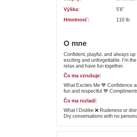
Výška:
5'6"
Hmotnosť:
110 lb
O mne
Confident, playful, and always up
exciting and unforgettable. I’m the
relax and have fun together.
Čo ma vzrušuje:
What Excites Me 💙 Confidence and good energy 💙 Flirty conversations that build tension 💙 People who know how to keep things
fun and respectful 💙 Compliments
Čo ma rozladí:
What I Dislike ❌ Rudeness or disrespect ❌ Demanding behavior ❌ Drama and negativity ❌ People who don’t know boundaries ❌