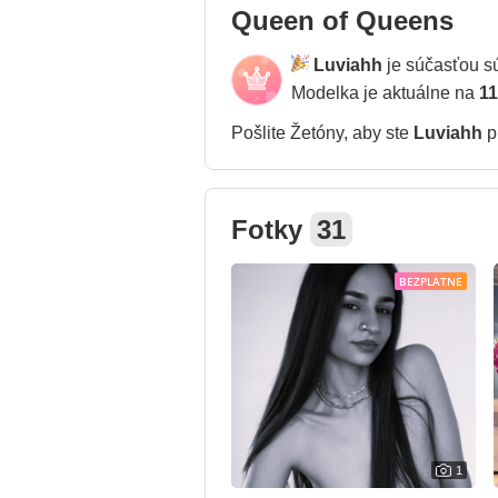
Queen of Queens
Luviahh
je súčasťou s
Modelka je aktuálne na
11
Pošlite Žetóny, aby ste
Luviahh
pr
Fotky
31
BEZPLATNE
1