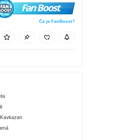
Fan Boost
Čo je FanBoost?
ta
é
/Kavkazan
lená