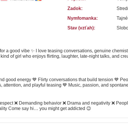
Zadok:
Stred
Nymfomanka:
Tajn
Stav (vzťah):
Slob
 for a good vibe ✨ I love teasing conversations, genuine chemis
 kind of girl who enjoys flirting, laughter, late-night talks, and 
, attention, and playful teasing 💙 Music, passion, and spont
Dry conversations with no personality Come say hi… you might get addicted 😉