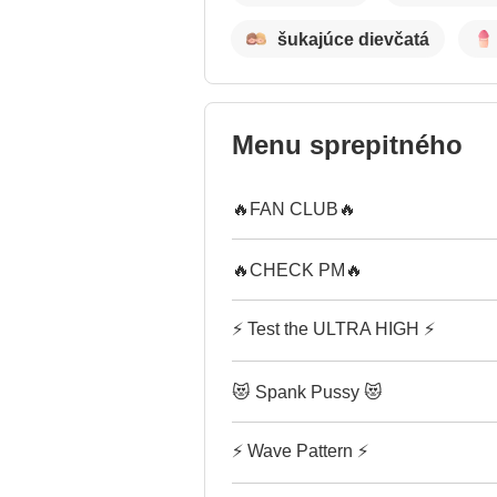
šukajúce dievčatá
Menu sprepitného
🔥FAN CLUB🔥
🔥CHECK PM🔥
⚡ Test the ULTRA HIGH ⚡
😻 Spank Pussy 😻
⚡ Wave Pattern ⚡