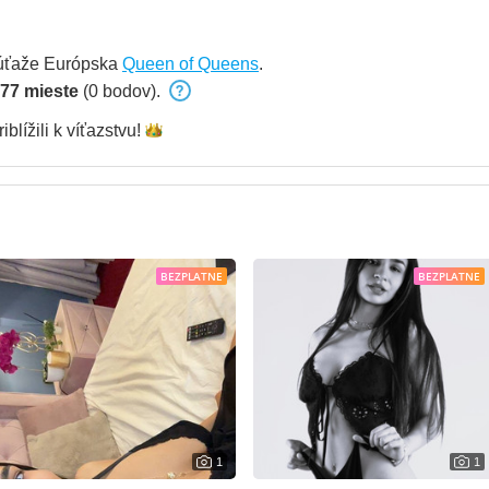
úťaže Európska
Queen of Queens
.
77 mieste
(0 bodov).
iblížili k
víťazstvu!
BEZPLATNE
BEZPLATNE
1
1