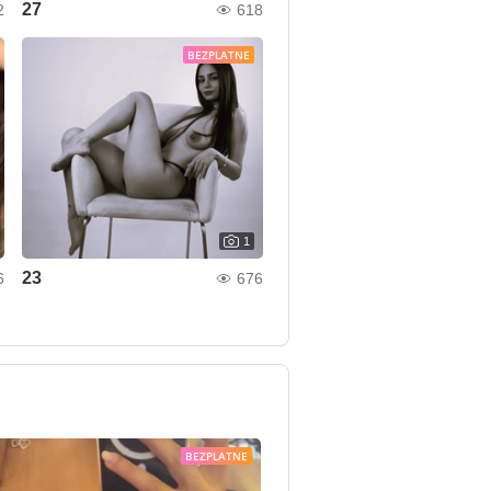
27
2
618
BEZPLATNE
1
23
6
676
BEZPLATNE