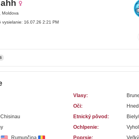
iahh
, Moldova
 vysielanie: 16.07.26 2:21 PM
6
e
Vlasy:
Brune
Oči:
Hned
 Chisinau
Etnický pôvod:
Biely
ny
Ochlpenie:
Vyho
Rumunčina
Poprsie:
Veľký