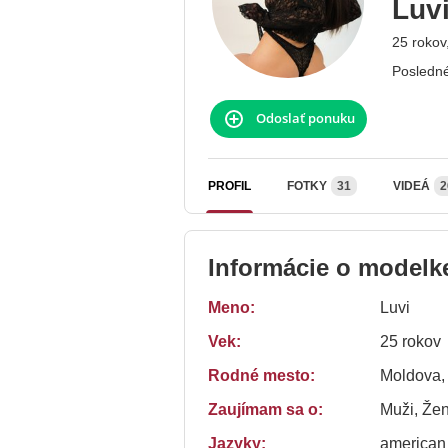
Luv
25 rokov
Posledné
Odoslať ponuku
PROFIL
FOTKY
31
VIDEÁ
2
Informácie o modelk
Meno:
Luvi
Vek:
25 rokov
Rodné mesto:
Moldova,
Zaujímam sa o:
Muži, Že
Jazyky:
american