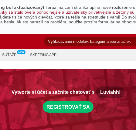
g bol aktualizovaný!
Teraz má cam stránka úplne nové rozloženie s
ky sa stalo oveľa pohodlnejšie a užívateľsky prívetivejšie a žetóny sú 
ete tisíce nových dievčat, ktoré sa tešia na stretnutie s vami!
Do svoj
 hesla. Ak ste narazili na problém, použite prosím formulár na obnove
SÚŤAŽE
SKEEPING APP
Vytvorte si účet a začnite chatovať s
Luviahh!
REGISTROVAŤ SA