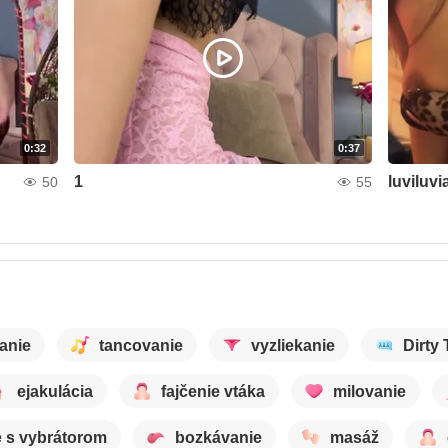
0:32
0:37
1
luviluvi
50
55
anie
tancovanie
vyzliekanie
Dirty 
ejakulácia
fajčenie vtáka
milovanie
 s vybrátorom
bozkávanie
masáž