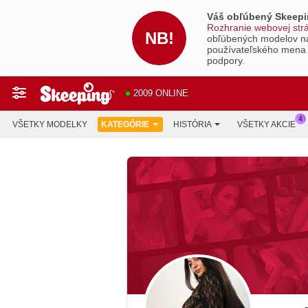
Váš obľúbený Skeepin
Rozhranie webovej strán
NB!
obľúbených modelov nájd
používateľského mena a
podpory.
2009 ONLINE
VŠETKY MODELKY
KATEGÓRIE
HISTÓRIA
VŠETKY AKCIE