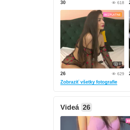
30
618
BEZPLATNE
1
26
629
Zobraziť všetky fotografie
Videá
26
B