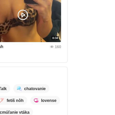
0:34
ah
160
Talk
chatovanie
fetiš nôh
lovense
cmúľanie vtáka