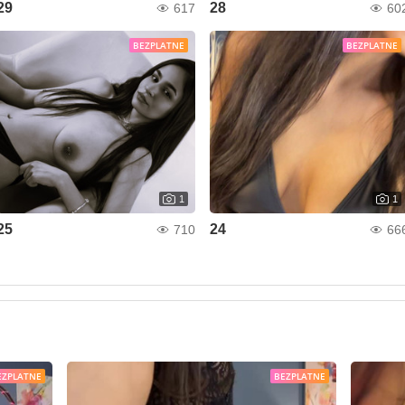
29
28
617
60
BEZPLATNE
BEZPLATNE
1
1
25
24
710
66
EZPLATNE
BEZPLATNE