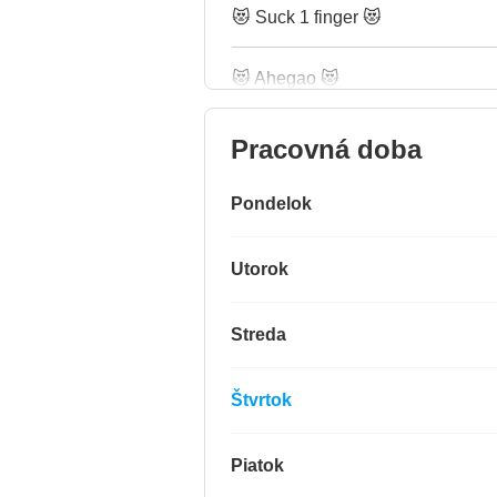
😻 Suck 1 finger 😻
😻 Ahegao 😻
Pracovná doba
Pondelok
Utorok
Streda
Štvrtok
Piatok